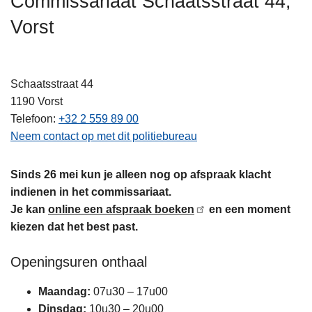
Commissariaat Schaatsstraat 44,
n
Vorst
h
o
u
d
Schaatsstraat 44
g
1190
Vorst
a
Telefoon
+32 2 559 89 00
a
Neem contact op met dit politiebureau
n
Sinds 26 mei kun je alleen nog op afspraak klacht
indienen in het commissariaat.
Je kan
online een afspraak boeken
en een moment
kiezen dat het best past.
Openingsuren onthaal
Maandag:
07u30 – 17u00
Dinsdag:
10u30 – 20u00