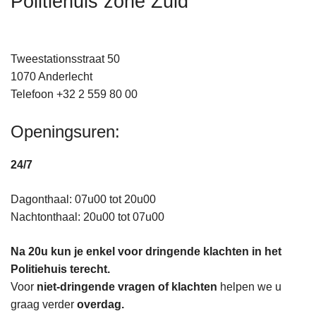
Politiehuis zone Zuid
n
h
o
Tweestationsstraat 50
u
1070 Anderlecht
d
Telefoon +32 2 559 80 00
g
a
Openingsuren:
a
n
24/7
Dagonthaal: 07u00 tot 20u00
Nachtonthaal: 20u00 tot 07u00
Na 20u kun je enkel voor dringende klachten in het
Politiehuis terecht.
Voor
niet‑dringende vragen of klachten
helpen we u
graag verder
overdag.