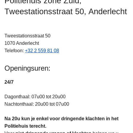
Politiehuis zone Zuid,
n
Tweestationsstraat 50, Anderlecht
h
o
u
d
Tweestationsstraat 50
g
1070
Anderlecht
a
Telefoon
+32 2 559 81 08
a
n
Openingsuren:
24/7
Dagonthaal: 07u00 tot 20u00
Nachtonthaal: 20u00 tot 07u00
Na 20u kun je enkel voor dringende klachten in het
Politiehuis terecht.