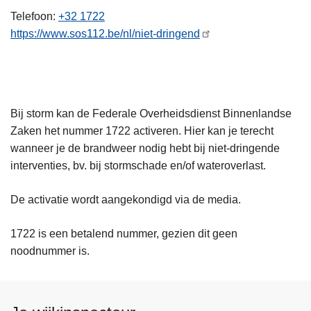
n
Telefoon
+32 1722
h
https://www.sos112.be/nl/niet-dringend
o
u
d
g
Bij storm kan de Federale Overheidsdienst Binnenlandse
a
Zaken het nummer 1722 activeren. Hier kan je terecht
a
wanneer je de brandweer nodig hebt bij niet-dringende
n
interventies, bv. bij stormschade en/of wateroverlast.
De activatie wordt aangekondigd via de media.
1722 is een betalend nummer, gezien dit geen
noodnummer is.