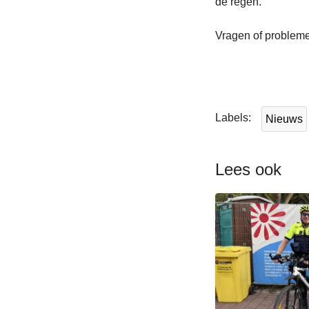
de regen.
Vragen of probleme
L
e
e
Labels
Nieuws
s
m
e
Lees ook
e
r
o
v
e
r
S
f