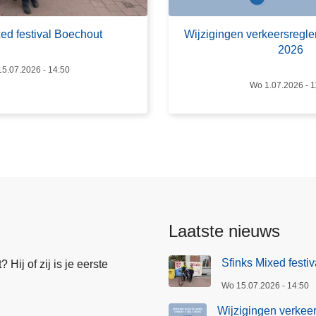
j
z
xed festival Boechout
Wijzigingen verkeersreglem
i
2026
g
5.07.2026 - 14:50
i
Wo 1.07.2026 - 1
n
g
e
n
v
e
r
k
Laatste nieuws
e
e
Sfinks Mixed festi
Hij of zij is je eerste
r
Wo 15.07.2026 - 14:50
s
r
Wijzigingen verkeer