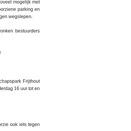
zoveel mogelijk met
oorziene parking en
uigen wegslepen.
ronken bestuurders
schapspark Frijthout
derdag 16 uur tot en
zie ook iets tegen