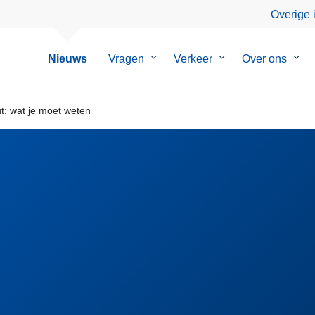
Overige 
Nieuws
Vragen
Submenu
Verkeer
Submenu
Over ons
Sub
van
van
van
Vragen
Verkeer
Over
ons
ut: wat je moet weten