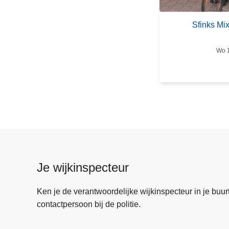
i
n
Sfinks Mi
k
s
Wo 1
M
i
x
e
d
f
e
s
t
Je wijkinspecteur
i
v
Ken je de verantwoordelijke wijkinspecteur in je buurt? 
a
contactpersoon bij de politie.
l
B