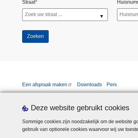
Straat
Huisnum
o
e
▼
c
h
o
u
t
Een afspraak maken
Downloads
Pers
Deze website gebruikt cookies
Sommige cookies zijn noodzakelijk om de website goe
gebruik van optionele cookies waarvoor wij uw toes