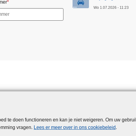
mer
e
Wo 1.07.2026 - 11:23
g
l
e
m
e
n
t
v
a
n
a
f
1
j
u
d te doen functioneren en kan je niet weigeren. Om uw gebrui
Disclaimer
Privacy
Cookies
Toegankelijkheid
l
temming vragen.
Lees er meer over in ons cookiebeleid
.
i