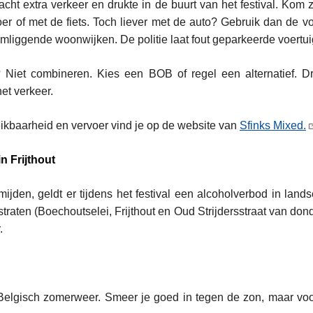
acht extra verkeer en drukte in de buurt van het festival. Kom 
er of met de fiets. Toch liever met de auto? Gebruik dan de v
 omliggende woonwijken. De politie laat fout geparkeerde voert
? Niet combineren. Kies een BOB of regel een alternatief. D
het verkeer.
eikbaarheid en vervoer vind je op de website van
Sfinks Mixed.
n Frijthout
ijden, geldt er tijdens het festival een alcoholverbod in land
raten (Boechoutselei, Frijthout en Oud Strijdersstraat van don
.
Belgisch zomerweer. Smeer je goed in tegen de zon, maar voor