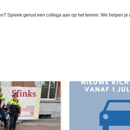
n? Spreek gerust een collega aan op het terrein. We helpen je 
L
e
e
s
m
e
e
r
o
v
e
r
W
i