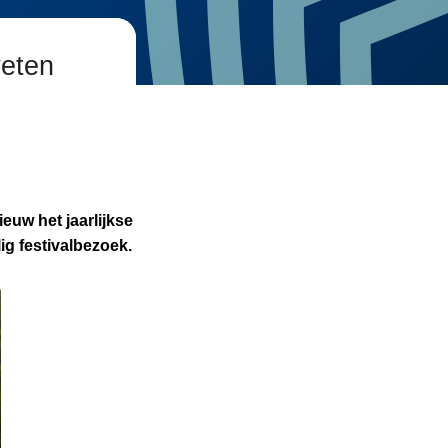
weten
euw het jaarlijkse
lig festivalbezoek.