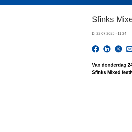
n
h
Sfinks Mixe
o
u
d
Di 22.07.2025 - 11:24
g
a
a
n
Van donderdag 24 j
Sfinks Mixed festi