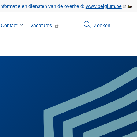
informatie en diensten van de overheid:
www.belgium.be
menu
Contact
Submenu
Vacatures
Zoeken
van
Contact