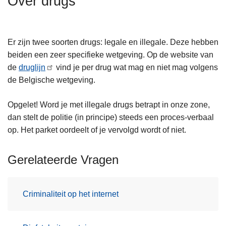
Over drugs
n
h
o
Er zijn twee soorten drugs: legale en illegale. Deze hebben
u
beiden een zeer specifieke wetgeving. Op de website van
d
de
druglijn
vind je per drug wat mag en niet mag volgens
g
de Belgische wetgeving.
a
a
Opgelet! Word je met illegale drugs betrapt in onze zone,
n
dan stelt de politie (in principe) steeds een proces-verbaal
op. Het parket oordeelt of je vervolgd wordt of niet.
Gerelateerde Vragen
Criminaliteit op het internet