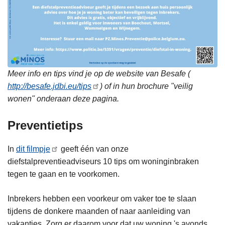
Meer info en tips vind je op de website van Besafe (
http://besafe.jdbi.eu/tips
) of in hun brochure "veilig
wonen" onderaan deze pagina.
Preventietips
In
dit filmpje
geeft één van onze
diefstalpreventieadviseurs 10 tips om woninginbraken
tegen te gaan en te voorkomen.
Inbrekers hebben een voorkeur om vaker toe te slaan
tijdens de donkere maanden of naar aanleiding van
vakanties. Zorg er daarom voor dat uw woning 's avonds