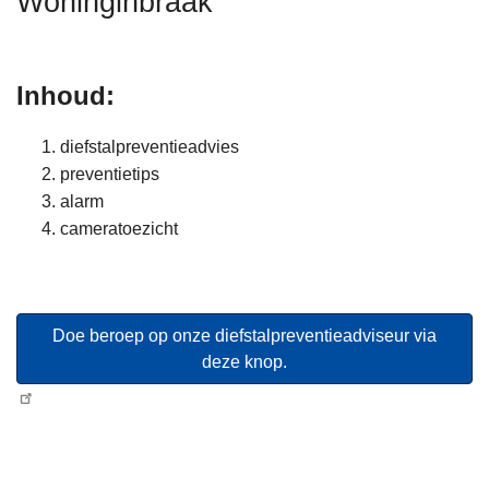
Woninginbraak
n
h
o
Inhoud:
u
d
diefstalpreventieadvies
g
preventietips
a
alarm
a
cameratoezicht
n
Doe beroep op onze diefstalpreventieadviseur via
deze knop.