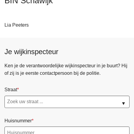
BIN Schawijk
n
A
h
o
Lia
Peeters
u
d
g
a
Je wijkinspecteur
a
n
Ken je de verantwoordelijke wijkinspecteur in je buurt? Hij
of zij is je eerste contactpersoon bij de politie.
Straat
▼
Huisnummer