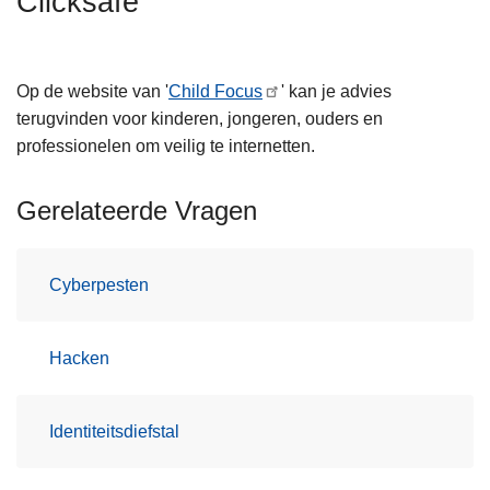
Clicksafe
n
h
o
Op de website van '
Child Focus
' kan je advies
u
terugvinden voor kinderen, jongeren, ouders en
d
professionelen om veilig te internetten.
g
a
Gerelateerde Vragen
a
n
Cyberpesten
Hacken
Identiteitsdiefstal