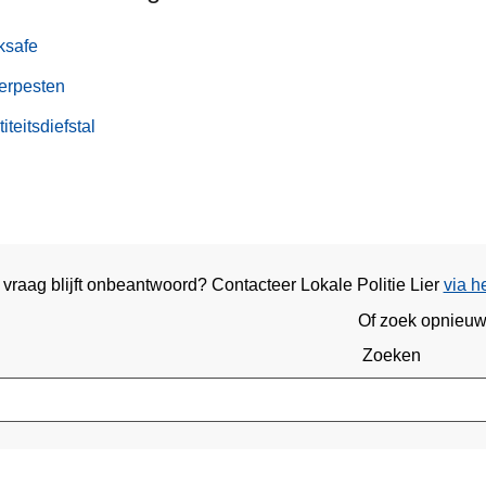
ksafe
erpesten
titeitsdiefstal
 vraag blijft onbeantwoord? Contacteer Lokale Politie Lier
via h
Of zoek opnieu
Zoeken