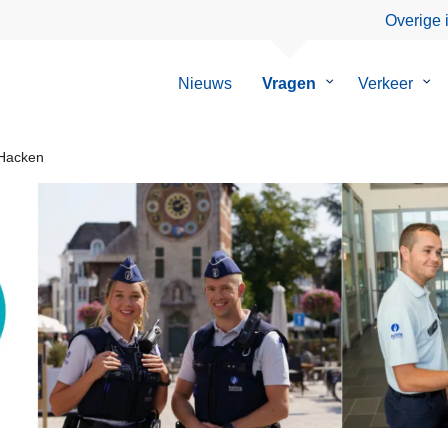
Overige 
Nieuws
Vragen
Submenu
Verkeer
Su
van
van
Vragen
Ver
Hacken