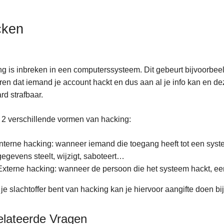
cken
g is inbreken in een computerssysteem. Dit gebeurt bijvoorbee
en dat iemand je account hackt en dus aan al je info kan en de
ard strafbaar.
n 2 verschillende vormen van hacking:
Interne hacking: wanneer iemand die toegang heeft tot een syst
gegevens steelt, wijzigt, saboteert…
Externe hacking: wanneer de persoon die het systeem hackt, een
 je slachtoffer bent van hacking kan je hiervoor aangifte doen bij 
elateerde Vragen