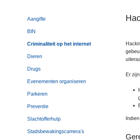
n
h
Ha
Aangifte
o
u
BIN
d
g
Hackin
Criminaliteit op het internet
a
gebeur
Dieren
a
uitera
n
Drugs
Er zij
Evenementen organiseren
Parkeren
Preventie
Indien
Slachtofferhulp
Stadsbewakingscamera's
Ger