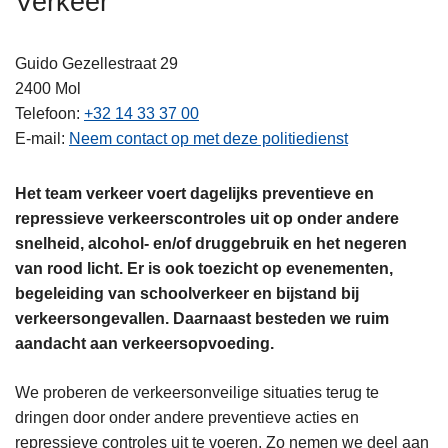
Verkeer
n
h
Guido Gezellestraat 29
o
2400
Mol
u
Telefoon
+32 14 33 37 00
d
E-mail
Neem contact op met deze politiedienst
g
a
a
Het team verkeer voert dagelijks preventieve en
n
repressieve verkeerscontroles uit op onder andere
snelheid, alcohol- en/of druggebruik en het negeren
van rood licht. Er is ook toezicht op evenementen,
begeleiding van schoolverkeer en bijstand bij
verkeersongevallen. Daarnaast besteden we ruim
aandacht aan verkeersopvoeding.
We proberen de verkeersonveilige situaties terug te
dringen door onder andere preventieve acties en
repressieve controles uit te voeren. Zo nemen we deel aan