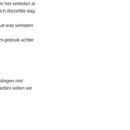
in het verleden al
ich diezelfde dag
aat was verlopen
m-gebruik achter
htingen niet
acties willen we