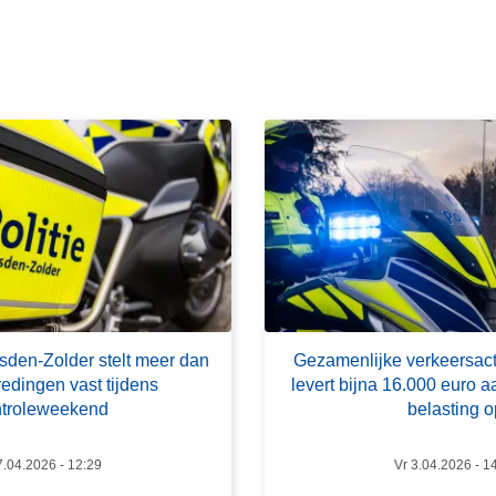
s
m
e
e
r
o
v
e
r
G
e
z
a
sden-Zolder stelt meer dan
Gezamenlijke verkeersac
m
redingen vast tijdens
levert bijna 16.000 euro a
e
troleweekend
belasting o
n
l
7.04.2026 - 12:29
Vr 3.04.2026 - 1
i