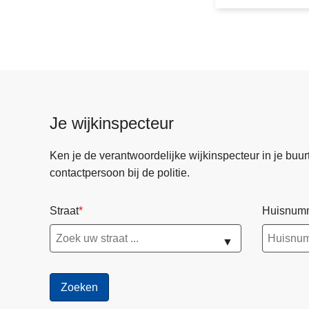
n
e
H
e
u
s
d
Je wijkinspecteur
e
n
Ken je de verantwoordelijke wijkinspecteur in je buurt? 
-
contactpersoon bij de politie.
Z
o
Straat
Huisnum
l
d
▼
e
r
s
t