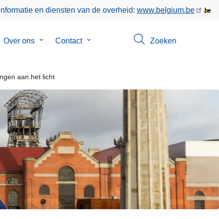
informatie en diensten van de overheid:
www.belgium.be
bmenu
Over ons
Submenu
Contact
Submenu
Zoeken
van
van
keer
Over
Contact
ons
gen aan het licht