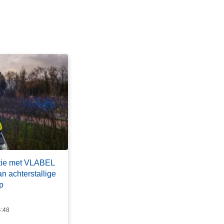
tie met VLABEL
an achterstallige
p
4:48