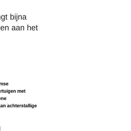
gt bijna
gen aan het
amse
ertuigen met
ene
an achterstallige