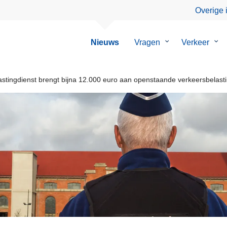
Overige 
Nieuws
Vragen
Submenu
Verkeer
Su
van
van
Vragen
Ver
tingdienst brengt bijna 12.000 euro aan openstaande verkeersbelastin