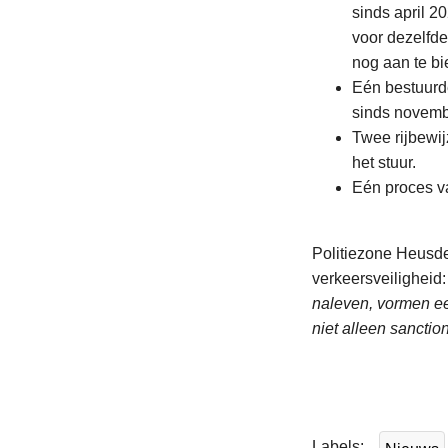
sinds april 2
voor dezelfde
nog aan te bi
Eén bestuurd
sinds novemb
Twee rijbewi
het stuur.
Eén proces v
Politiezone Heusde
verkeersveiligheid:
naleven, vormen ee
niet alleen sanctio
L
e
e
Labels