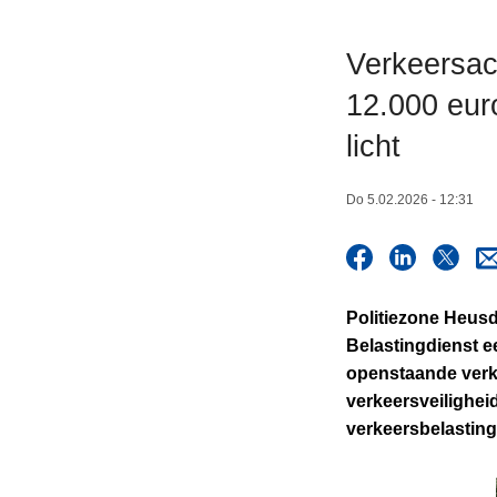
n
h
Verkeersac
o
12.000 eur
u
d
licht
g
a
Do 5.02.2026 - 12:31
a
n
Politiezone Heus
Belastingdienst ee
openstaande verk
verkeersveilighei
verkeersbelasting