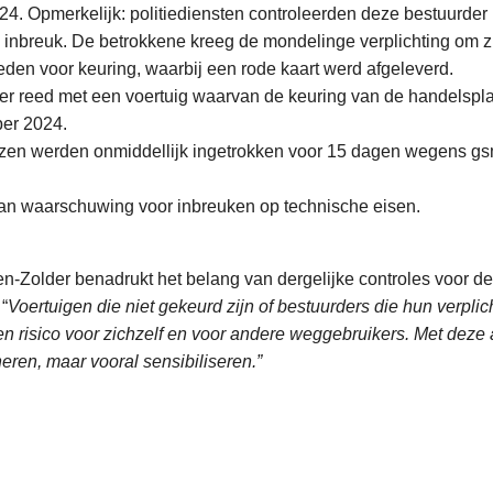
024. Opmerkelijk: politiediensten controleerden deze bestuurder 
 inbreuk. De betrokkene kreeg de mondelinge verplichting om z
eden voor keuring, waarbij een rode kaart werd afgeleverd.
er reed met een voertuig waarvan de keuring van de handelspl
er 2024.
jzen werden onmiddellijk ingetrokken voor 15 dagen wegens gs
an waarschuwing voor inbreuken op technische eisen.
n-Zolder benadrukt het belang van dergelijke controles voor de
 “
Voertuigen die niet gekeurd zijn of bestuurders die hun verplic
n risico voor zichzelf en voor andere weggebruikers. Met deze 
neren, maar vooral sensibiliseren.”
L
e
e