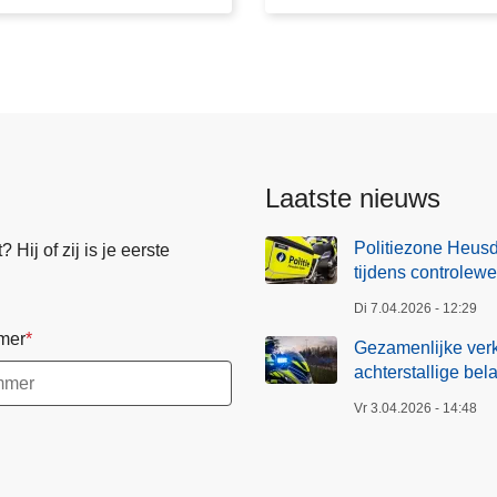
j
k
e
v
e
r
k
Laatste nieuws
e
e
Politiezone Heusd
Hij of zij is je eerste
r
tijdens controlew
s
Di 7.04.2026 - 12:29
a
mer
c
Gezamenlijke verk
achterstallige bel
t
i
Vr 3.04.2026 - 14:48
e
m
e