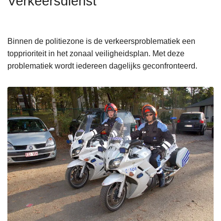
Verkeersdienst
n
h
o
Binnen de politiezone is de verkeersproblematiek een
u
topprioriteit in het zonaal veiligheidsplan. Met deze
d
problematiek wordt iedereen dagelijks geconfronteerd.
g
a
a
n