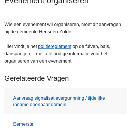
Evenement organiseren
n
h
o
Wie een evenement wil organiseren, moet dit aanvragen
u
bij de gemeente Heusden-Zolder.
d
g
Hier vindt je het
politiereglement
op de fuiven, bals,
a
danspartijen,... met alle nodige informatie voor het
a
organiseren van een evenement.
n
Gerelateerde Vragen
Aanvraag signalisatievergunnning / tijdelijke
inname openbaar domein
Eerherstel