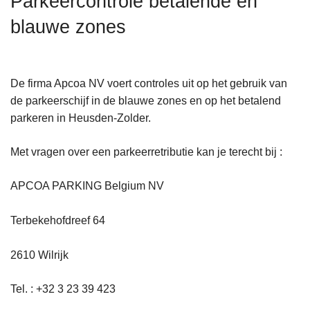
Parkeercontrole betalende en
n
blauwe zones
h
o
u
d
De firma Apcoa NV voert controles uit op het gebruik van
g
de parkeerschijf in de blauwe zones en op het betalend
a
parkeren in Heusden-Zolder.
a
n
Met vragen over een parkeerretributie kan je terecht bij :
APCOA PARKING Belgium NV
Terbekehofdreef 64
2610 Wilrijk
Tel. : +32 3 23 39 423