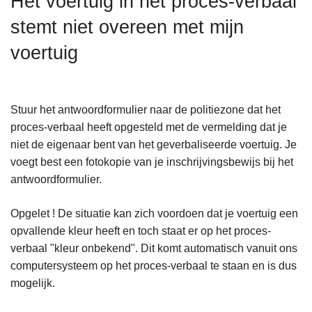
Het voertuig in het proces-verbaal
n
stemt niet overeen met mijn
h
o
voertuig
u
d
g
Stuur het antwoordformulier naar de politiezone dat het
a
proces-verbaal heeft opgesteld met de vermelding dat je
a
niet de eigenaar bent van het geverbaliseerde voertuig. Je
n
voegt best een fotokopie van je inschrijvingsbewijs bij het
antwoordformulier.
Opgelet ! De situatie kan zich voordoen dat je voertuig een
opvallende kleur heeft en toch staat er op het proces-
verbaal "kleur onbekend". Dit komt automatisch vanuit ons
computersysteem op het proces-verbaal te staan en is dus
mogelijk.