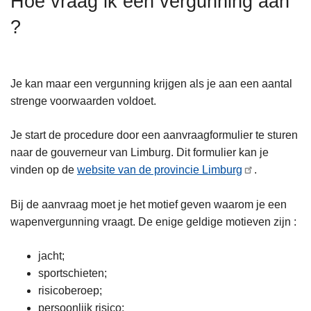
Hoe vraag ik een vergunning aan
n
?
h
o
u
d
Je kan maar een vergunning krijgen als je aan een aantal
g
strenge voorwaarden voldoet.
a
a
Je start de procedure door een aanvraagformulier te sturen
n
naar de gouverneur van Limburg. Dit formulier kan je
vinden op de
website van de provincie Limburg
.
Bij de aanvraag moet je het motief geven waarom je een
wapenvergunning vraagt. De enige geldige motieven zijn :
jacht;
sportschieten;
risicoberoep;
persoonlijk risico;