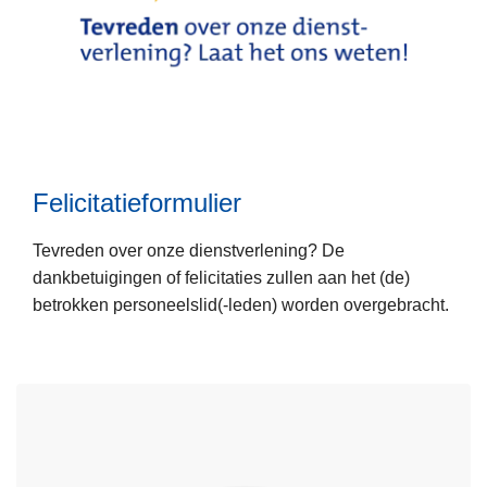
f
o
r
m
L
u
e
l
e
i
Felicitatieformulier
s
e
m
r
Tevreden over onze dienstverlening? De
e
dankbetuigingen of felicitaties zullen aan het (de)
e
betrokken personeelslid(-leden) worden overgebracht.
r
o
v
e
r
F
e