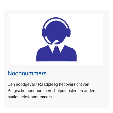
v
e
r
D
i
e
n
s
L
t
e
e
e
n
Noodnummers
s
m
Een noodgeval? Raadpleeg het overzicht van
e
Belgische noodnummers, hulpdiensten en andere
e
nuttige telefoonnummers.
r
o
v