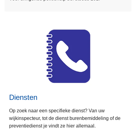
e
o
t
v
w
e
e
r
r
C
k
o
m
m
i
L
s
e
s
e
a
Diensten
s
r
m
i
Op zoek naar een specifieke dienst? Van uw
e
a
wijkinspecteur, tot de dienst burenbemiddeling of de
e
t
preventiedienst je vindt ze hier allemaal.
r
e
o
n