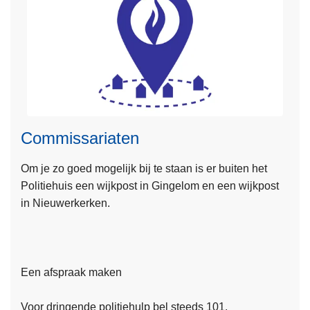
J
e
b
u
u
r
t
i
Commissariaten
n
f
Om je zo goed mogelijk bij te staan is er buiten het
o
Politiehuis een wijkpost in Gingelom en een wijkpost
L
r
in Nieuwerkerken.
e
m
e
a
s
t
m
i
Een afspraak maken
e
e
e
n
Voor dringende politiehulp bel steeds 101.
r