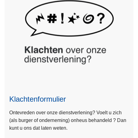
l
i
c
i
t
a
t
i
e
f
L
o
e
r
e
m
Klachtenformulier
s
u
m
l
Ontevreden over onze dienstverlening? Voelt u zich
e
i
(als burger of onderneming) onheus behandeld ? Dan
e
e
kunt u ons dat laten weten.
r
r
o