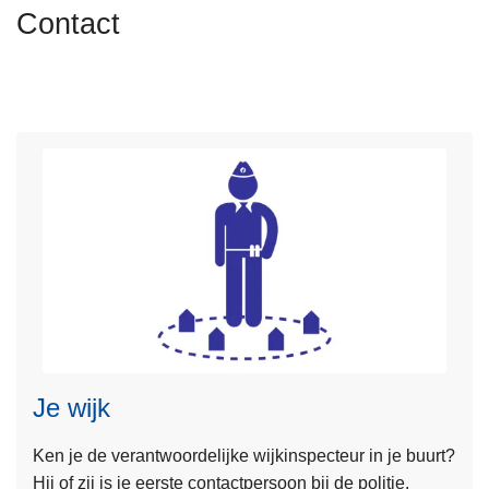
n
Contact
h
o
u
d
g
a
a
n
L
e
e
s
Je wijk
m
e
Ken je de verantwoordelijke wijkinspecteur in je buurt?
e
Hij of zij is je eerste contactpersoon bij de politie.
r