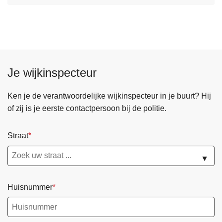
v
e
r
K
l
Je wijkinspecteur
a
c
h
Ken je de verantwoordelijke wijkinspecteur in je buurt? Hij
t
of zij is je eerste contactpersoon bij de politie.
e
n
Straat
f
o
▼
r
m
Huisnummer
u
l
i