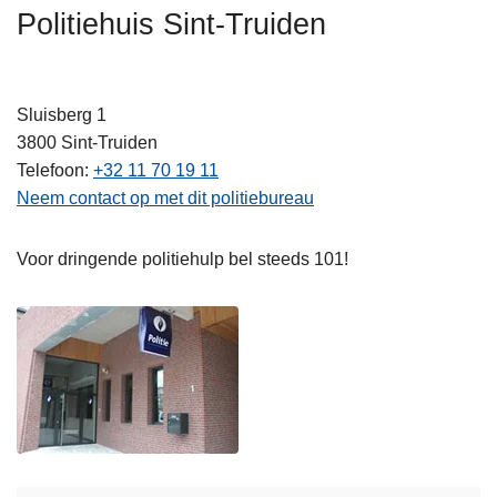
n
Politiehuis Sint-Truiden
h
o
u
Sluisberg 1
d
3800
Sint-Truiden
g
Telefoon
+32 11 70 19 11
a
Neem contact op met dit politiebureau
a
n
Voor dringende politiehulp bel steeds 101!