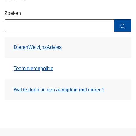
n
h
Zoeken
o
u
d
g
DierenWelzijnsAdvies
a
a
n
Team dierenpolitie
Wat te doen bij een aanrijding met dieren?