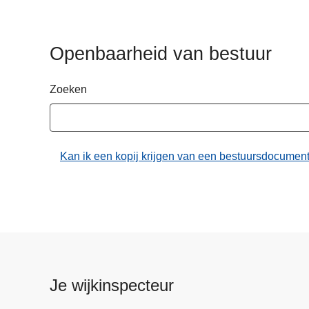
n
h
o
Openbaarheid van bestuur
u
d
Zoeken
g
a
a
n
Kan ik een kopij krijgen van een bestuursdocument
Je wijkinspecteur