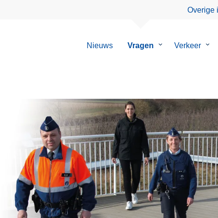
Overige 
Nieuws
Vragen
Submenu
Verkeer
Su
van
van
Vragen
Ver