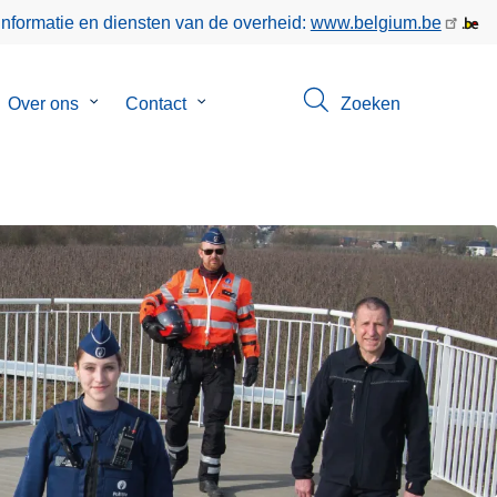
informatie en diensten van de overheid:
www.belgium.be
bmenu
Over ons
Submenu
Contact
Submenu
Zoeken
van
van
keer
Over
Contact
ons