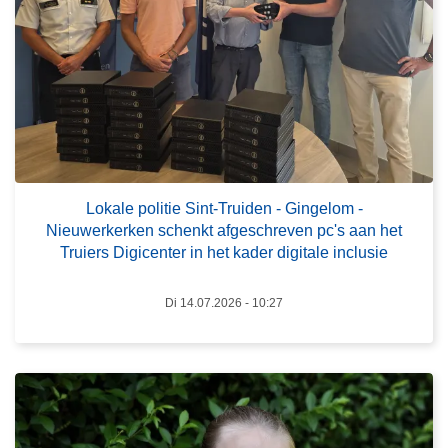
o
e
k
n
a
n
l
a
e
g
p
e
o
v
l
a
L
Lokale politie Sint-Truiden - Gingelom -
i
a
e
Nieuwerkerken schenkt afgeschreven pc's aan het
t
r
e
Truiers Digicenter in het kader digitale inclusie
i
l
s
e
i
m
Di 14.07.2026 - 10:27
S
j
e
i
k
e
n
r
r
t
i
o
-
j
v
T