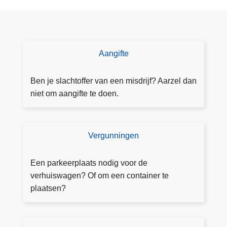
a
r
n
h
e
t
Aangifte
D
T
o
r
e
Ben je slachtoffer van een misdrijf? Aarzel dan
u
a
niet om aangifte te doen.
i
a
e
n
r
g
Vergunningen
V
s
ift
e
D
e
r
Een parkeerplaats nodig voor de
i
g
verhuiswagen? Of om een container te
g
u
plaatsen?
i
n
c
n
e
i