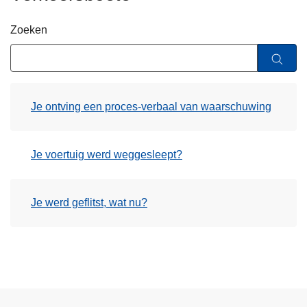
n
h
Zoeken
o
u
d
g
Je ontving een proces-verbaal van waarschuwing
a
a
n
Je voertuig werd weggesleept?
Je werd geflitst, wat nu?