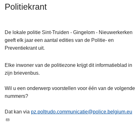
n
Politiekrant
h
o
u
De lokale politie Sint-Truiden - Gingelom - Nieuwerkerken
d
geeft elk jaar een aantal edities van de Politie- en
g
Preventiekrant uit.
a
a
Elke inwoner van de politiezone krijgt dit informatieblad in
n
zijn brievenbus.
Wil u een onderwerp voorstellen voor één van de volgende
nummers?
Dat kan via
pz.poltrudo.communicatie@police.belgium.eu