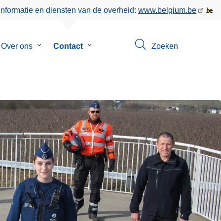
informatie en diensten van de overheid:
www.belgium.be
menu
Over ons
Submenu
Contact
Submenu
Zoeken
van
van
eer
Over
Contact
ons