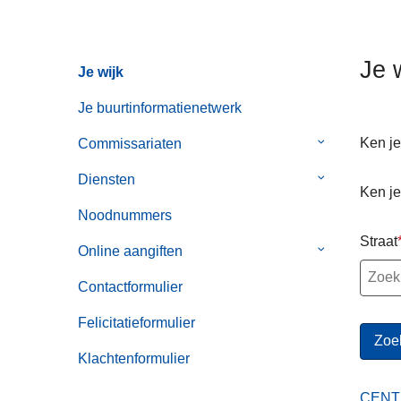
n
h
o
Je 
Je wijk
u
d
Je buurtinformatienetwerk
g
Ken je
Commissariaten
Submenu
a
van
a
Diensten
Submenu
Commissaria
n
Ken je
van
Noodnummers
Diensten
Straat
Online aangiften
Submenu
van
Contactformulier
Online
aangiften
Felicitatieformulier
Klachtenformulier
CENT