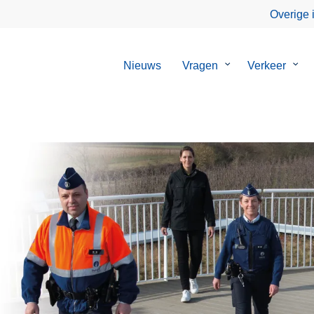
Overige 
Nieuws
Vragen
Submenu
Verkeer
Sub
van
van
Vragen
Verk