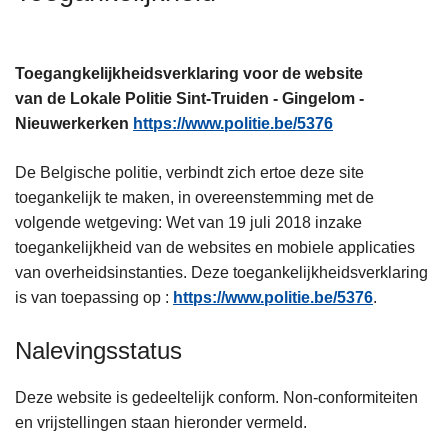
n
h
o
Toegangkelijkheidsverklaring voor de website
u
van de Lokale Politie Sint-Truiden - Gingelom -
d
Nieuwerkerken
https://www.politie.be/5376
g
a
De Belgische politie, verbindt zich ertoe deze site
a
toegankelijk te maken, in overeenstemming met de
n
volgende wetgeving: Wet van 19 juli 2018 inzake
toegankelijkheid van de websites en mobiele applicaties
van overheidsinstanties. Deze toegankelijkheidsverklaring
is van toepassing op :
https://www.politie.be/5376
.
Nalevingsstatus
Deze website is gedeeltelijk conform. Non-conformiteiten
en vrijstellingen staan hieronder vermeld.