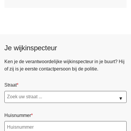
o
f
v
r
e
a
r
u
M
d
e
e
Je wijkinspecteur
l
d
p
Ken je de verantwoordelijke wijkinspecteur in je buurt? Hij
u
of zij is je eerste contactpersoon bij de politie.
n
t
Straat
f
r
▼
a
u
Huisnummer
d
e