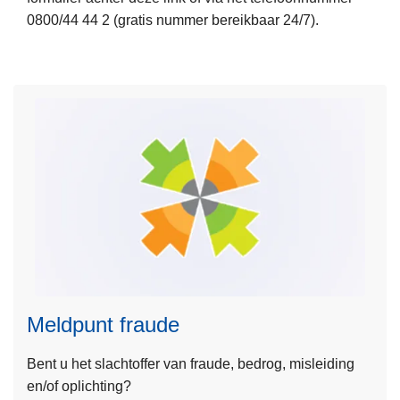
0800/44 44 2 (gratis nummer bereikbaar 24/7).
r
o
v
e
r
M
e
l
d
p
L
u
e
n
e
t
s
S
Meldpunt fraude
m
p
e
o
Bent u het slachtoffer van fraude, bedrog, misleiding
e
r
en/of oplichting?
r
t