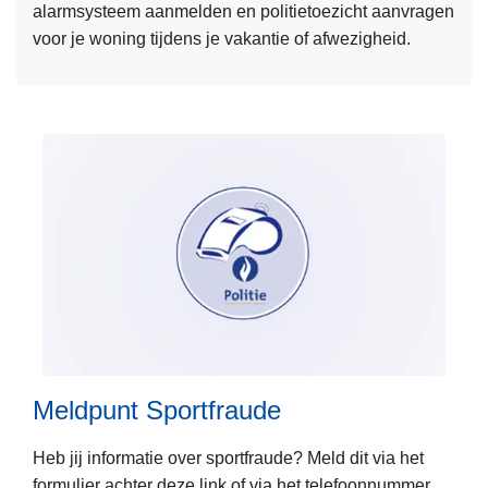
alarmsysteem aanmelden en politietoezicht aanvragen
e
voor je woning tijdens je vakantie of afwezigheid.
r
o
v
e
r
P
o
l
i
c
e
L
o
e
n
e
w
Meldpunt Sportfraude
s
e
m
b
Heb jij informatie over sportfraude? Meld dit via het
e
formulier achter deze link of via het telefoonnummer
e