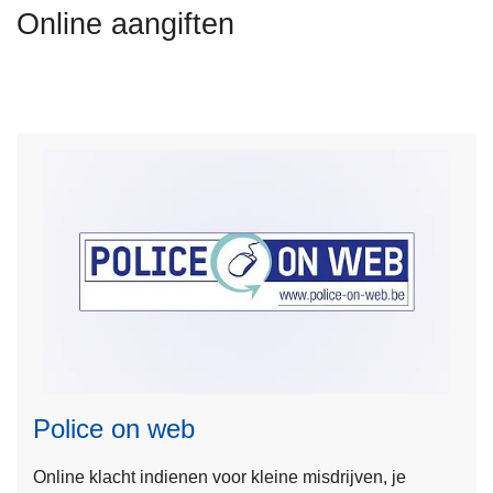
n
Online aangiften
h
o
u
d
g
a
a
n
L
e
e
Police on web
s
m
Online klacht indienen voor kleine misdrijven, je
e