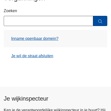
n
h
Zoeken
o
u
d
g
Inname openbaar domein?
a
a
n
Je wil de straat afsluiten
Je wijkinspecteur
Ken je de verantwoordelijke wijkinspecteur in je buurt? Hij