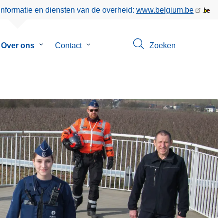
informatie en diensten van de overheid:
www.belgium.be
menu
Over ons
Submenu
Contact
Submenu
Zoeken
van
van
eer
Over
Contact
ons