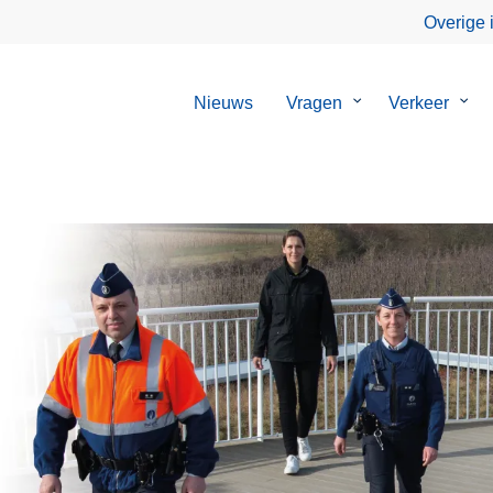
Overige 
Nieuws
Vragen
Submenu
Verkeer
Sub
van
van
Vragen
Verk