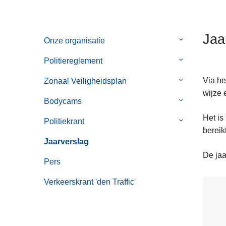
n
h
o
Jaa
Onze organisatie
Submenu
u
van
d
Politiereglement
Submenu
Onze
g
van
organisatie
Via he
Zonaal Veiligheidsplan
Submenu
a
Politiereglem
wijze 
van
a
Bodycams
Submenu
Zonaal
n
van
Het is
Veiligheidspl
Politiekrant
Submenu
Bodycams
bereikt
van
Jaarverslag
Politiekrant
De jaa
Pers
Verkeerskrant 'den Traffic'