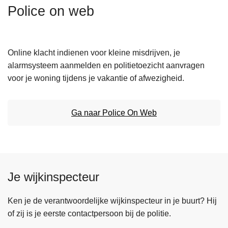
n
Police on web
h
o
u
Online klacht indienen voor kleine misdrijven, je
d
alarmsysteem aanmelden en politietoezicht aanvragen
g
voor je woning tijdens je vakantie of afwezigheid.
a
a
n
Ga naar Police On Web
Je wijkinspecteur
Ken je de verantwoordelijke wijkinspecteur in je buurt? Hij
of zij is je eerste contactpersoon bij de politie.