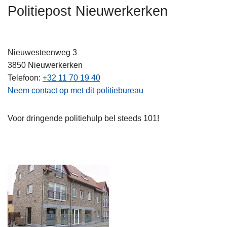
n
Politiepost Nieuwerkerken
h
o
u
Nieuwesteenweg 3
d
3850
Nieuwerkerken
g
Telefoon
+32 11 70 19 40
a
Neem contact op met dit politiebureau
a
n
Voor dringende politiehulp bel steeds 101!