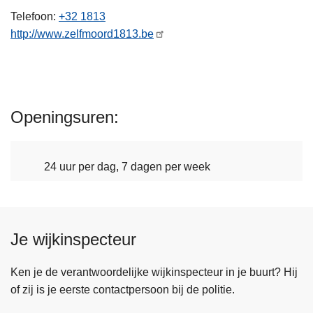
n
Telefoon
+32 1813
h
http://www.zelfmoord1813.be
o
u
d
g
Openingsuren
a
a
n
24 uur per dag, 7 dagen per week
Je wijkinspecteur
Ken je de verantwoordelijke wijkinspecteur in je buurt? Hij
of zij is je eerste contactpersoon bij de politie.