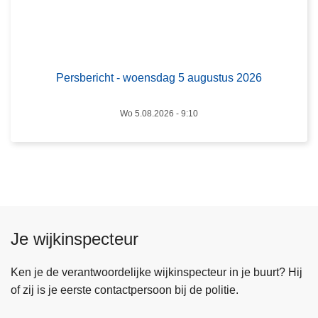
0
h
2
t
6
-
w
Persbericht - woensdag 5 augustus 2026
o
e
Wo 5.08.2026 - 9:10
n
s
d
a
g
5
a
Je wijkinspecteur
u
g
Ken je de verantwoordelijke wijkinspecteur in je buurt? Hij
u
of zij is je eerste contactpersoon bij de politie.
s
t