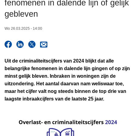
fenomenen in dalende lijn of gelijk
n
h
gebleven
o
u
Wo 26.03.2025 - 14:00
d
g
a
a
Uit de criminaliteitscijfers van 2024 blijkt dat alle
n
belangrijke fenomenen in dalende lijn gingen of op zijn
minst gelijk bleven. Inbraken in woningen zijn de
uitzondering. Het aantal daarvan nam weliswaar toe,
maar het cijfer valt nog steeds binnen de top drie van
laagste inbraakcijfers van de laatste 25 jaar.