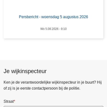
t
6
-
w
Persbericht - woensdag 5 augustus 2026
o
e
Wo 5.08.2026 - 9:10
n
s
d
a
g
5
a
Je wijkinspecteur
u
g
Ken je de verantwoordelijke wijkinspecteur in je buurt? Hij
u
of zij is je eerste contactpersoon bij de politie.
s
t
Straat
u