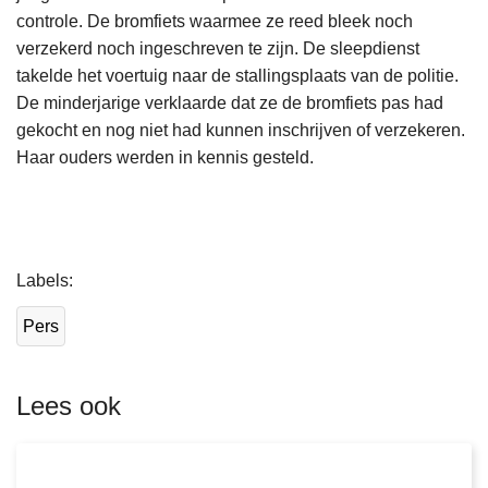
controle. De bromfiets waarmee ze reed bleek noch
verzekerd noch ingeschreven te zijn. De sleepdienst
takelde het voertuig naar de stallingsplaats van de politie.
De minderjarige verklaarde dat ze de bromfiets pas had
gekocht en nog niet had kunnen inschrijven of verzekeren.
Haar ouders werden in kennis gesteld.
L
Labels
e
e
Pers
s
m
e
Lees ook
e
r
o