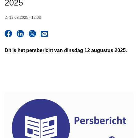
2025
n
h
Di 12.08.2025 - 12:03
o
u
d
g
Dit is het persbericht van dinsdag 12 augustus 2025.
a
a
n