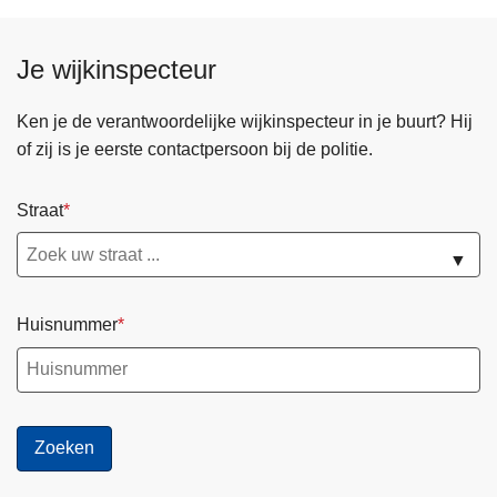
u
g
Je wijkinspecteur
u
s
Ken je de verantwoordelijke wijkinspecteur in je buurt? Hij
t
of zij is je eerste contactpersoon bij de politie.
u
s
Straat
2
0
▼
2
6
Huisnummer