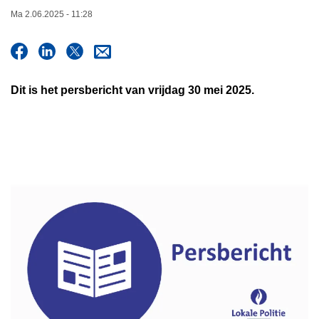
n
Ma 2.06.2025 - 11:28
h
o
u
d
Dit is het persbericht van vrijdag 30 mei 2025.
g
a
a
n