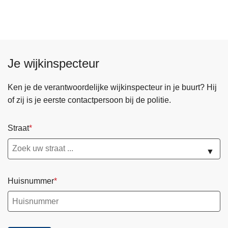
d
a
g
5
a
Je wijkinspecteur
u
g
Ken je de verantwoordelijke wijkinspecteur in je buurt? Hij
u
of zij is je eerste contactpersoon bij de politie.
s
t
Straat
u
s
▼
2
0
Huisnummer
2
6