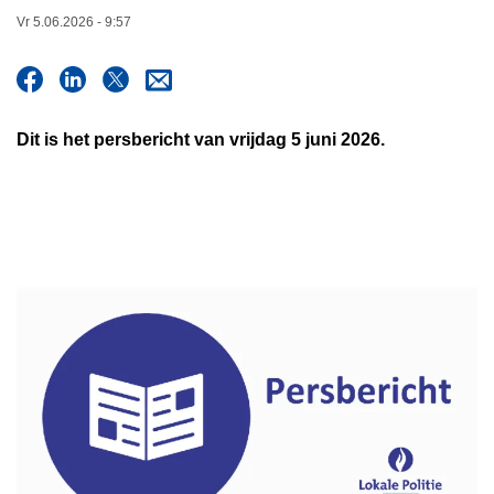
n
Vr 5.06.2026 - 9:57
h
o
u
d
Dit is het persbericht van vrijdag 5 juni 2026.
g
a
a
n