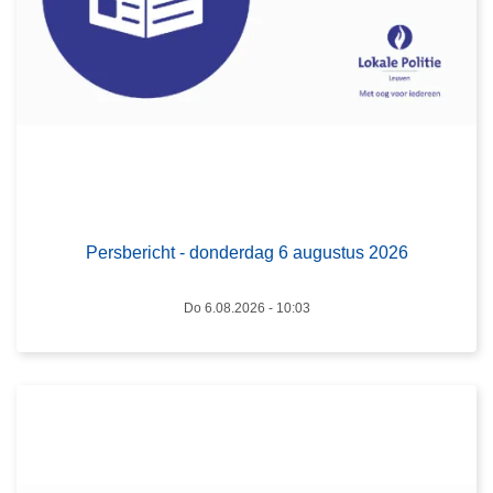
b
e
r
i
c
h
t
L
-
e
d
e
Persbericht - donderdag 6 augustus 2026
o
s
n
m
Do 6.08.2026 - 10:03
d
e
e
e
r
r
d
o
a
v
g
e
6