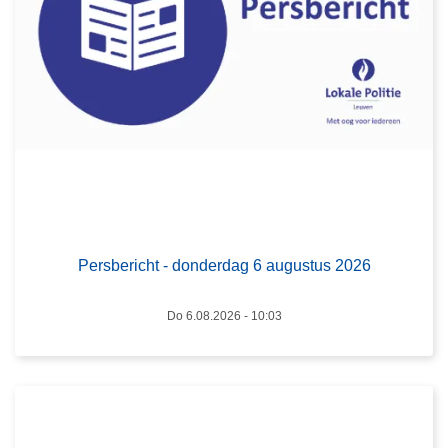
s
b
e
r
i
c
h
t
L
-
e
d
e
Persbericht - donderdag 6 augustus 2026
o
s
n
m
Do 6.08.2026 - 10:03
d
e
e
e
r
r
d
o
a
v