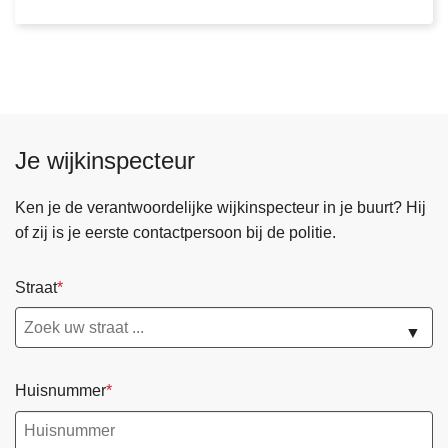
s
d
a
g
5
a
Je wijkinspecteur
u
g
Ken je de verantwoordelijke wijkinspecteur in je buurt? Hij
u
of zij is je eerste contactpersoon bij de politie.
s
t
Straat
u
s
▼
2
0
Huisnummer
2
6