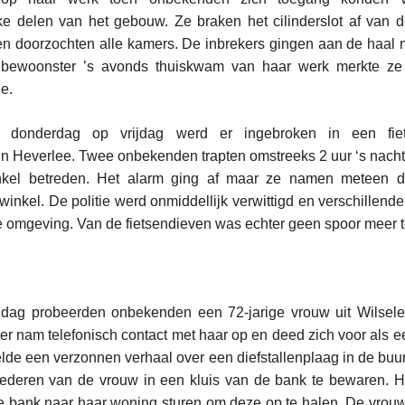
e delen van het gebouw. Ze braken het cilinderslot af van d
en doorzochten alle kamers. De inbrekers gingen aan de haal 
 bewoonster ’s avonds thuiskwam van haar werk merkte ze
ie.
 donderdag op vrijdag werd er ingebroken in een fie
 Heverlee. Twee onbekenden trapten omstreeks 2 uur ‘s nachts
kel betreden. Het alarm ging af maar ze namen meteen d
 winkel. De politie werd onmiddellijk verwittigd en verschillend
e omgeving. Van de fietsendieven was echter geen spoor meer
ag probeerden onbekenden een 72-jarige vrouw uit Wilsele 
hter nam telefonisch contact met haar op en deed zich voor als
elde een verzonnen verhaal over een diefstallenplaag in de buu
ederen van de vrouw in een kluis van de bank te bewaren. Hi
 bank naar haar woning sturen om deze op te halen. De vrouw