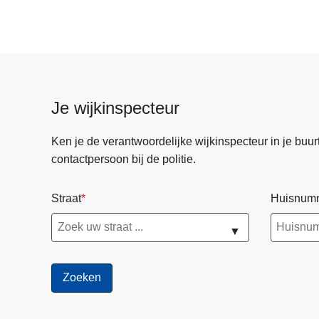
c
h
t
-
z
o
Je wijkinspecteur
n
d
Ken je de verantwoordelijke wijkinspecteur in je buurt? 
a
contactpersoon bij de politie.
g
1
Straat
Huisnum
2
j
▼
u
l
i
2
0