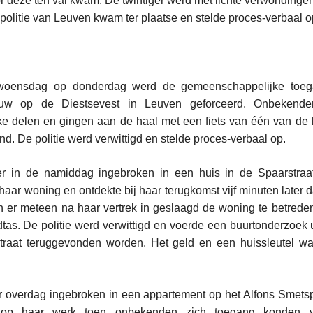
r deze ten val kwam. De twintiger werd met lichte verwondinge
 politie van Leuven kwam ter plaatse en stelde proces-verbaal o
woensdag op donderdag werd de gemeenschappelijke toe
ouw op de Diestsevest in Leuven geforceerd. Onbekende
e delen en gingen aan de haal met een fiets van één van de 
nd. De politie werd verwittigd en stelde proces-verbaal op.
 in de namiddag ingebroken in een huis in de Spaarstraat
haar woning en ontdekte bij haar terugkomst vijf minuten later 
er meteen na haar vertrek in geslaagd de woning te betrede
tas. De politie werd verwittigd en voerde een buurtonderzoek 
straat teruggevonden worden. Het geld en een huissleutel wa
 overdag ingebroken in een appartement op het Alfons Smetsp
op haar werk toen onbekenden zich toegang konden ve