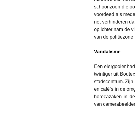
schoonzoon die oo
voordeed als mede
net verhinderen d
oplichter nam de vl
van de politiezone
Vandalisme
Een eiergooier ha
twintiger uit Bout
stadscentrum. Zijn
en café’s in de om
horecazaken in de
van camerabeelden 
L
e