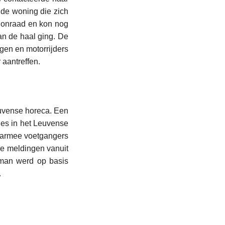
de woning die zich
 onraad en kon nog
n de haal ging. De
egen en motorrijders
 aantreffen.
uvense horeca. Een
jes in het Leuvense
daarmee voetgangers
de meldingen vanuit
eman werd op basis
.