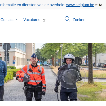
informatie en diensten van de overheid:
www.belgium.be
menu
Contact
Submenu
Vacatures
Zoeken
van
Contact