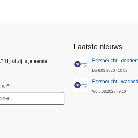
c
h
t
-
w
o
Laatste nieuws
e
n
Persbericht - donde
Hij of zij is je eerste
s
d
Do 6.08.2026 - 10:03
a
Persbericht - woens
mer
g
Wo 5.08.2026 - 9:10
8
j
u
l
i
2