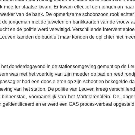
k mee ter plaatse kwam. Er kwam effectief een jongeman naar 
werker van de bank. De opmerkzame schoonzoon rook echter
at de jongeman met de juwelen en bankkaarten van de vrouw aa
ucht en de politie werd verwittigd. Verschillende interventieplo
 Leuven kamden de buurt uit maar konden de oplichter niet meer
d het donderdagavond in de stationsomgeving gemunt op de Le
ersem was met het voertuig van zijn moeder op pad en reed rond
 passagier had een doos eieren op zijn schoot en bekogelde 
geving van het station. De politie van Leuven kreeg verschillen
 binnenstad, voornamelijk van het Martelarenplein. De jong
geïdentificeerd en er werd een GAS proces-verbaal opgesteld
L
e