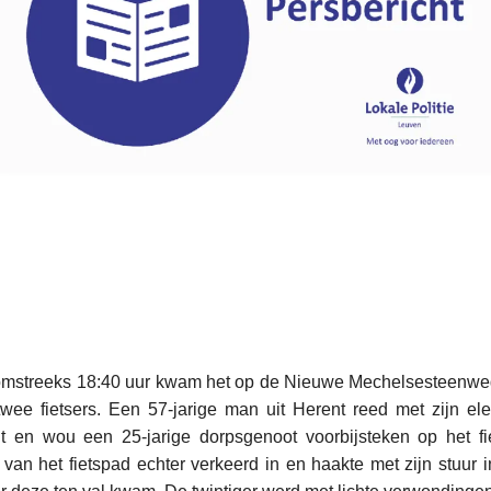
streeks 18:40 uur kwam het op de Nieuwe Mechelsesteenweg
twee fietsers. Een 57-jarige man uit Herent reed met zijn elek
t en wou een 25-jarige dorpsgenoot voorbijsteken op het fie
van het fietspad echter verkeerd in en haakte met zijn stuur i