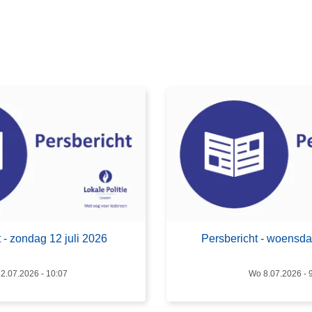
e
s
m
e
e
r
o
v
e
r
P
e
r
s
 - zondag 12 juli 2026
Persbericht - woensdag
b
e
2.07.2026 - 10:07
Wo 8.07.2026 - 
r
i