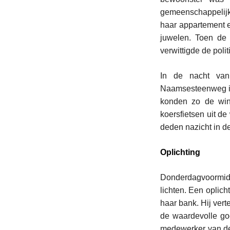
gemeenschappelijk
haar appartement 
juwelen. Toen de
verwittigde de polit
In de nacht van
Naamsesteenweg in
konden zo de win
koersfietsen uit de
deden nazicht in d
Oplichting
Donderdagvoormidd
lichten. Een oplic
haar bank. Hij vert
de waardevolle go
medewerker van de