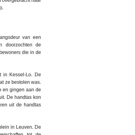
n overgebracht naar
p.
gangsdeur van een
n doorzochten de
bewoners die in de
 in Kessel-Lo. De
dat ze bestolen was.
n en gingen aan de
uit. De handtas kon
ren uit de handtas
lein in Leuven. De
rschaffen tot de