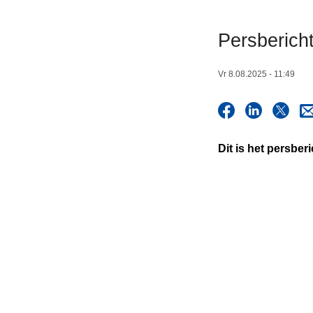
n
h
Persbericht
o
u
Vr 8.08.2025 - 11:49
d
g
a
a
Dit is het persber
n