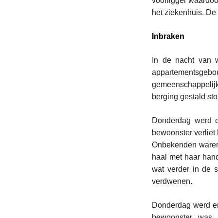
voorligger waardoo
het ziekenhuis. De
Inbraken
In de nacht van 
appartementsgeb
gemeenschappelijk
berging gestald sto
Donderdag werd er
bewoonster verliet 
Onbekenden waren 
haal met haar hand
wat verder in de 
verdwenen.
Donderdag werd er
bewoonster was 