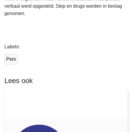
verbaal werd opgesteld. Step en drugs werden in beslag
genomen.
L
Labels
e
e
Pers
s
m
e
Lees ook
e
r
o
v
e
r
P