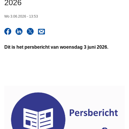
2026
n
h
Wo 3.06.2026 - 13:53
o
u
d
g
Dit is het persbericht van woensdag 3 juni 2026.
a
a
n