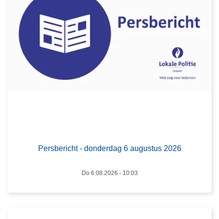
e
r
s
b
e
r
i
c
h
t
L
-
e
d
e
Persbericht - donderdag 6 augustus 2026
o
s
n
m
Do 6.08.2026 - 10:03
d
e
e
e
r
r
d