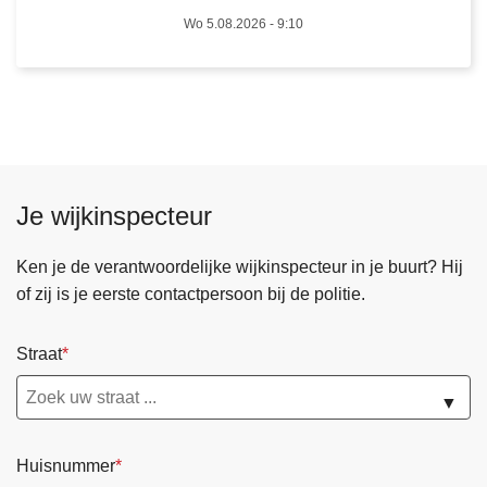
e
Wo 5.08.2026 - 9:10
n
s
d
a
g
5
a
Je wijkinspecteur
u
g
Ken je de verantwoordelijke wijkinspecteur in je buurt? Hij
u
of zij is je eerste contactpersoon bij de politie.
s
t
Straat
u
s
▼
2
0
Huisnummer
2