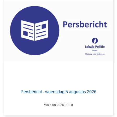
r
P
e
r
s
b
e
r
i
c
h
t
L
-
e
w
e
Persbericht - woensdag 5 augustus 2026
o
s
e
m
Wo 5.08.2026 - 9:10
n
e
s