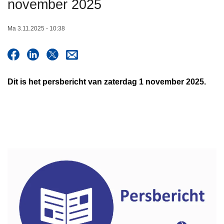
november 2025
n
h
Ma 3.11.2025 - 10:38
o
u
d
g
Dit is het persbericht van zaterdag 1 november 2025.
a
a
n