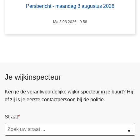
m
Persbericht - maandag 3 augustus 2026
a
a
Ma 3.08.2026 - 9:58
n
d
a
g
3
a
u
Je wijkinspecteur
g
u
Ken je de verantwoordelijke wijkinspecteur in je buurt? Hij
s
of zij is je eerste contactpersoon bij de politie.
t
u
Straat
s
2
▼
0