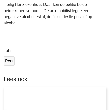
Heilig Hartziekenhuis. Daar kon de politie beide
betrokkenen verhoren. De automobilist legde een
negatieve alcoholtest af, de fietser testte positief op
alcohol.
L
Labels
e
e
Pers
s
m
e
Lees ook
e
r
o
v
e