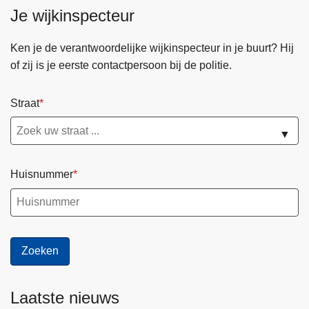
a
Je wijkinspecteur
u
g
Ken je de verantwoordelijke wijkinspecteur in je buurt? Hij
u
of zij is je eerste contactpersoon bij de politie.
s
t
Straat
u
s
▼
2
0
Huisnummer
2
6
Laatste nieuws