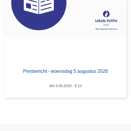
s
s
b
t
e
u
r
s
i
2
c
0
h
2
t
6
-
w
Persbericht - woensdag 5 augustus 2026
o
e
Wo 5.08.2026 - 9:10
n
s
d
a
g
5