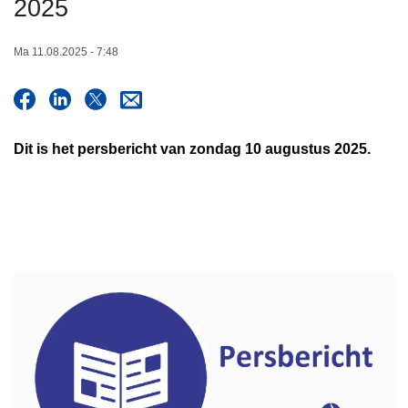
2025
n
h
Ma 11.08.2025 - 7:48
o
u
d
g
Dit is het persbericht van zondag 10 augustus 2025.
a
a
n