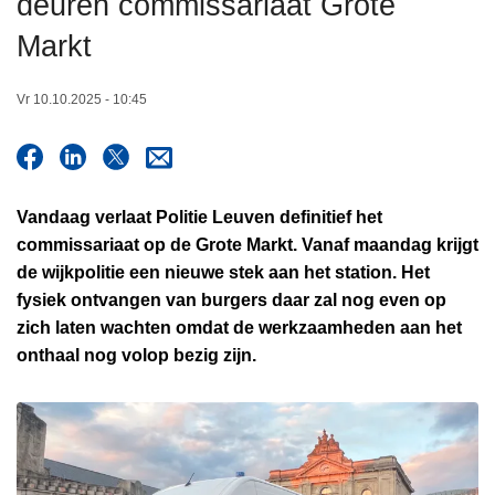
deuren commissariaat Grote
n
Markt
h
o
u
Vr 10.10.2025 - 10:45
d
g
a
a
Vandaag verlaat Politie Leuven definitief het
n
commissariaat op de Grote Markt. Vanaf maandag krijgt
de wijkpolitie een nieuwe stek aan het station. Het
fysiek ontvangen van burgers daar zal nog even op
zich laten wachten omdat de werkzaamheden aan het
onthaal nog volop bezig zijn.