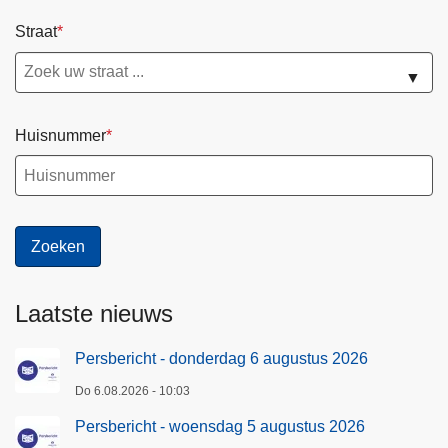
t
Straat
u
s
▼
2
0
Huisnummer
2
6
Laatste nieuws
Persbericht - donderdag 6 augustus 2026
Do 6.08.2026 - 10:03
Persbericht - woensdag 5 augustus 2026