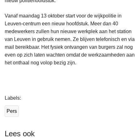
nieuw politiehoofdstuk.
Vanaf maandag 13 oktober start voor de wijkpolitie in
Leuven-centrum een nieuw hoofdstuk. Meer dan 40
medewerkers zullen hun nieuwe werkplek aan het station
van Leuven in gebruik nemen. Ze blijven telefonisch en via
mail bereikbaar. Het fysiek ontvangen van burgers zal nog
even op zich laten wachten omdat de werkzaamheden aan
het onthaal nog volop bezig zijn.
L
Labels
e
e
Pers
s
m
e
Lees ook
e