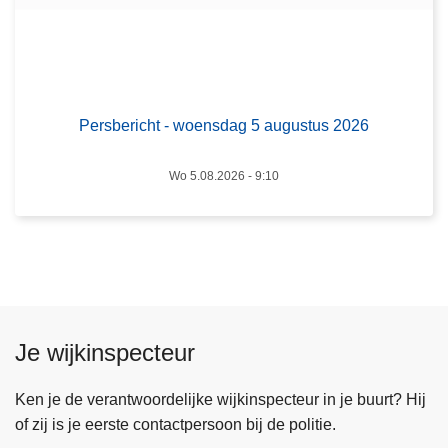
c
0
h
2
t
6
-
w
Persbericht - woensdag 5 augustus 2026
o
e
Wo 5.08.2026 - 9:10
n
s
d
a
g
5
a
Je wijkinspecteur
u
g
Ken je de verantwoordelijke wijkinspecteur in je buurt? Hij
u
of zij is je eerste contactpersoon bij de politie.
s