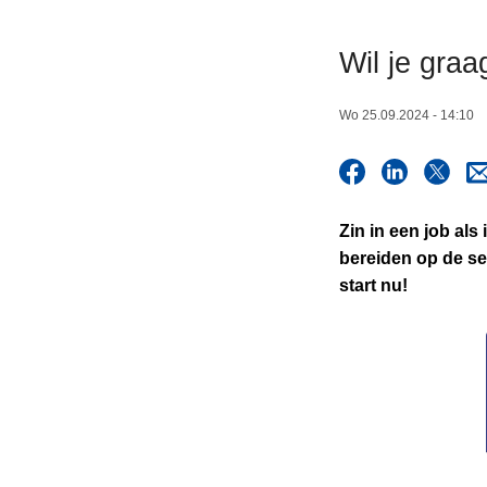
n
h
Wil je graa
o
u
Wo 25.09.2024 - 14:10
d
g
a
a
Zin in een job als
n
bereiden op de se
start nu!