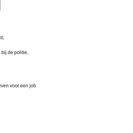
t;
ij de politie.
even voor een job