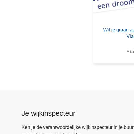
W
i
l
j
Wil je graag aa
e
Vla
g
r
Ma 2
a
a
g
a
a
n
d
e
Je wijkinspecteur
s
l
Ken je de verantwoordelijke wijkinspecteur in je buurt? 
a