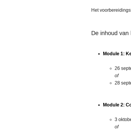
Het voorbereidingst
De inhoud van 
Module 1: K
26 sept
of
28 sept
Module 2: Co
3 oktobe
of