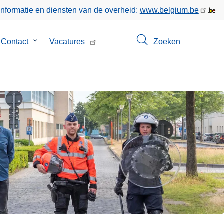
informatie en diensten van de overheid:
www.belgium.be
menu
Contact
Submenu
Vacatures
Zoeken
van
Contact