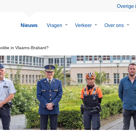
Overige 
Nieuws
Vragen
Submenu
Verkeer
Submenu
Over ons
Sub
van
van
van
Vragen
Verkeer
Over
ons
politie in Vlaams-Brabant?