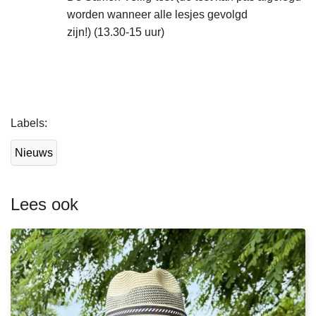
worden wanneer alle lesjes gevolgd
zijn!) (13.30-15 uur)
L
Labels
e
e
Nieuws
s
m
e
Lees ook
e
r
o
v
e
r