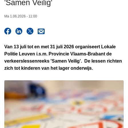
'Samen Veilig'
n
h
Ma 1.06.2026 - 11:00
o
u
d
g
Van 13 juli tot en met 31 juli 2026 organiseert Lokale
a
Politie Leuven i.s.m. Provincie Vlaams-Brabant de
a
verkeerslessenreeks 'Samen Veilig'. De lessen richten
n
zich tot kinderen van het lager onderwijs.