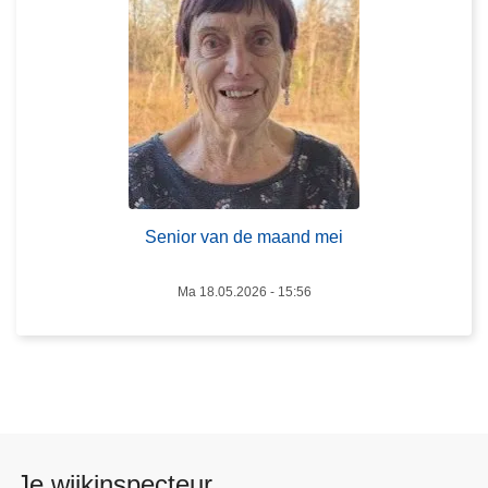
v
n
e
i
r
S
e
n
i
o
r
Senior van de maand mei
v
a
Ma 18.05.2026 - 15:56
n
d
e
m
a
a
n
Je wijkinspecteur