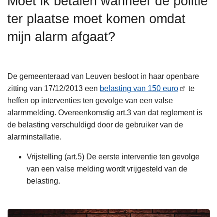
Moet ik betalen wanneer de politie
n
ter plaatse moet komen omdat
h
o
mijn alarm afgaat?
u
d
g
De gemeenteraad van Leuven besloot in haar openbare
a
zitting van 17/12/2013 een
belasting van 150 euro
te
a
heffen op interventies ten gevolge van een valse
n
alarmmelding. Overeenkomstig art.3 van dat reglement is
de belasting verschuldigd door de gebruiker van de
alarminstallatie.
Vrijstelling (art.5) De eerste interventie ten gevolge
van een valse melding wordt vrijgesteld van de
belasting.