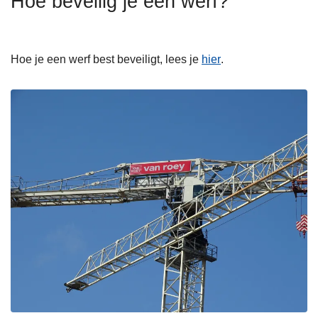
Hoe beveilig je een werf?
n
h
o
Hoe je een werf best beveiligt, lees je
hier
.
u
d
g
a
a
n