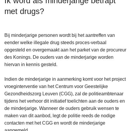
Ik word als minderjarige betrapt
n
met drugs?
h
o
u
d
Bij minderjarige personen wordt bij het aantreffen van
g
eender welke illegale drug steeds proces-verbaal
a
opgesteld en overgemaakt aan het parket van de procureur
a
des Konings. De ouders van de minderjarige worden
n
hiervan in kennis gesteld.
Indien de minderjarige in aanmerking komt voor het project
vroeginterventie van het Centrum voor Geestelijke
Gezondheidszorg Leuven (CGG), zal de politieambtenaar
tijdens het verhoor dit initiatief toelichten aan de ouders en
de minderjarige. Wanneer de ouders gebruik wensen te
maken van dit aanbod, legt de politie reeds de nodige
contacten met het CGG en wordt de minderjarige
aangemeld.