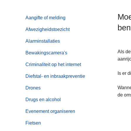
n
h
Moe
Aangifte of melding
o
ben
u
Afwezigheidstoezicht
d
g
Alarminstallaties
a
Als de
Bewakingscamera's
a
aanrij
n
Criminaliteit op het internet
Is er 
Diefstal- en inbraakpreventie
Wannee
Drones
de oms
Drugs en alcohol
Evenement organiseren
Fietsen