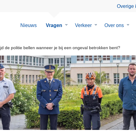
Overige 
Nieuws
Vragen
Submenu
Verkeer
Submenu
Over ons
Sub
van
van
van
Vragen
Verkeer
Over
ons
ijd de politie bellen wanneer je bij een ongeval betrokken bent?