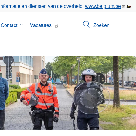
informatie en diensten van de overheid:
www.belgium.be
menu
Contact
Submenu
Vacatures
Zoeken
van
Contact