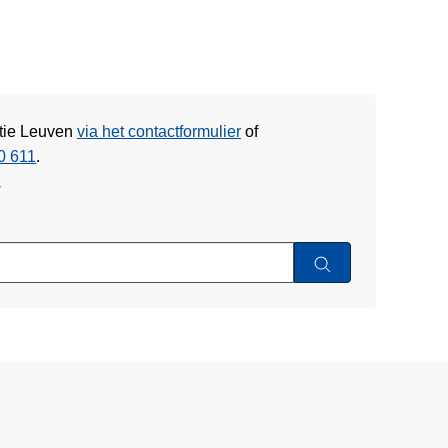
itie Leuven
via het contactformulier
of
0 611
.
w