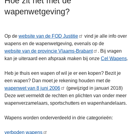
Hoe zit het met de
n
wapenwetgeving?
h
o
u
d
Op de
website van de FOD Justitie
vind je alle info over
g
wapens en de wapenwetgeving, evenals op de
a
website van de provincie Vlaams-Brabant
. Bij vragen
a
kan je uiteraard een afspraak maken bij onze
Cel Wapens
.
n
Heb je thuis een wapen of wil je er een kopen? Bezit je
een wapen? Dan moet je rekening houden met de
wapenwet van 8 juni 2006
(gewijzigd in januari 2018)
Deze wet vermeldt de rechten en plichten van onder meer
wapenverzamelaars, sportschutters en wapenhandelaars.
Wapens worden onderverdeeld in drie categorieën:
verboden wapens