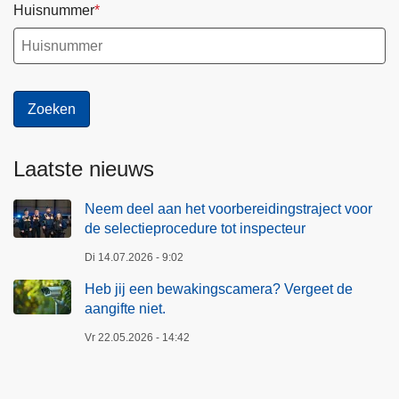
d
c
Huisnummer
e
t
v
i
e
e
r
p
h
r
a
o
a
c
Laatste nieuws
l
e
!
d
Neem deel aan het voorbereidingstraject voor
de selectieprocedure tot inspecteur
u
r
Di 14.07.2026 - 9:02
e
Heb jij een bewakingscamera? Vergeet de
t
aangifte niet.
o
Vr 22.05.2026 - 14:42
t
i
n