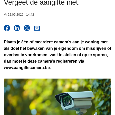
Vergeet de aangifte niet.
n
h
Vr 22.05.2026 - 14:42
o
u
d
g
Plaats je één of meerdere camera’s aan je woning met
a
als doel het bewaken van je eigendom om misdrijven of
a
overlast te voorkomen, vast te stellen of op te sporen,
n
dan moet je deze camera’s registreren via
www.aangiftecamera.be.