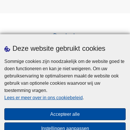
s
p
e
c
t
Downloads
e
Pers
u
Deze website gebruikt cookies
r
Sommige cookies zijn noodzakelijk om de website goed te
doen functioneren en kan je niet weigeren. Om uw
gebruikservaring te optimaliseren maakt de website ook
gebruik van optionele cookies waarvoor wij uw
toestemming vragen.
Disclaimer
Lees er meer over in ons cookiebeleid
.
Privacy
Cookies
Accepteer alle
Toegankelijkheid
Instellingen aanpassen