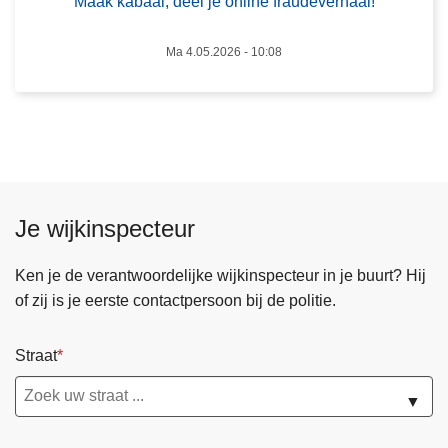
l
Maak kabaal, deel je online fraudeverhaal!
s
,
t
d
Ma 4.05.2026 - 10:08
r
e
a
e
j
l
e
j
c
e
t
o
v
Je wijkinspecteur
n
o
l
o
Ken je de verantwoordelijke wijkinspecteur in je buurt? Hij
i
r
of zij is je eerste contactpersoon bij de politie.
n
d
e
e
f
s
Straat
r
e
▼
a
l
u
e